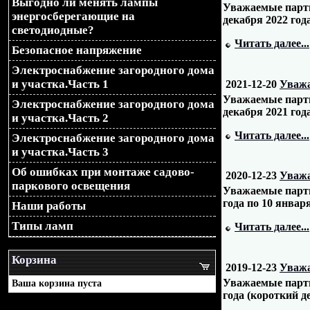
Выгодно ли менять лампы
Уважаемые партн
энергосберегающие на
декабря 2022 года
светодиодные?
Читать далее...
Безопасное напряжение
Электроснабжение загородного дома
и участка.Часть 1
2021-12-20
Уважа
Уважаемые партн
Электроснабжение загородного дома
декабря 2021 года
и участка.Часть 2
Читать далее...
Электроснабжение загородного дома
и участка.Часть 3
Об ошибках при монтаже садово-
2020-12-23
Уважа
паркового освещения
Уважаемые партн
года по 10 января
Наши работы
Типы ламп
Читать далее...
Корзина
2019-12-23
Уважа
Уважаемые партн
Ваша корзина пуста
года (короткий де