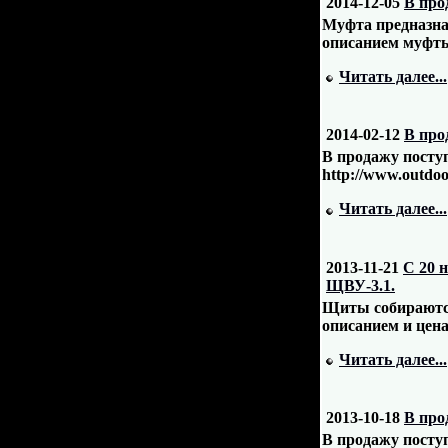
2014-12-05
В про
Муфта предназна
описанием муфты 
Читать далее...
2014-02-12
В про
В продажу поступ
http://www.outdoor
Читать далее...
2013-11-21
С 20 
ЩВУ-3.1.
Щиты собираются
описанием и цен
Читать далее...
2013-10-18
В про
В продажу посту