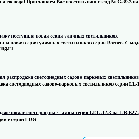
и господа! Приглашаем Вас посетить наш стенд № G-39-3 на 
дажу поступила новая серия уличных светильников.
пила новая серия уличных светильников серии Borneo. C м
ing.ru
яя распродажа светодиодных садово-парковых светильников 
ажа светодиодных садово-парковых светильников серии LL-
даже новые светодиодные лампы серии LDG-12-3 на 12В,Е27 
дные серии LDG