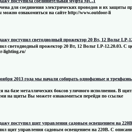
дажу поступила соединительная муфта МС.1
чена для соединения электрических проводов и их защиты п
можно ознакомиться на сайте http://www.outdoor-li
дажу поступил светодиодный прожектор 20 Вт, 12 Вольт LP-12
ил светодиодный прожектор 20 Вт, 12 Вольт LP-12.20.03. C 
-lighting.ru/
ноября 2013 года мы начали собирать однофазные и трехфазн
 на базе металлических боксов уличного исполнения. В щи
ами на щиты Вы можете ознакомиться перейдя по ссылке
дажу поступил щит управления садовым освещением на 220В
пил щит управления садовым освещением на 220В. С описан